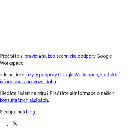
Přečtěte si
pravidla služeb technické podpory
Google
Workspace.
Zde najdete
jazyky podpory Google Workspace, kontaktní
informace a provozní dobu
.
Hledáte řešení na míru? Přečtěte si informace o našich
konzultačních službách
.
Sledujte náš
blog