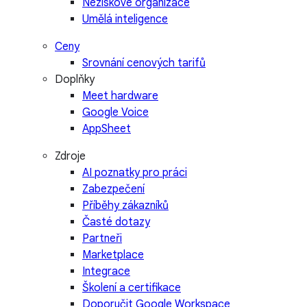
Neziskové organizace
Umělá inteligence
Ceny
Srovnání cenových tarifů
Doplňky
Meet hardware
Google Voice
AppSheet
Zdroje
AI poznatky pro práci
Zabezpečení
Příběhy zákazníků
Časté dotazy
Partneři
Marketplace
Integrace
Školení a certifikace
Doporučit Google Workspace