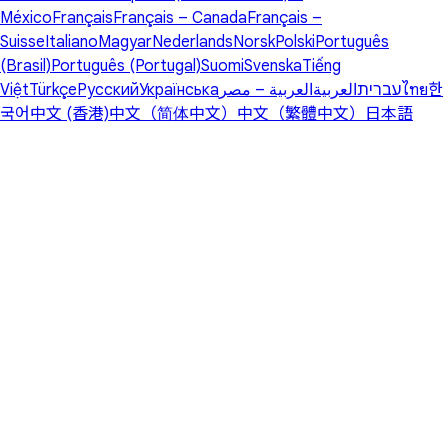
México
Français
Français – Canada
Français –
Suisse
Italiano
Magyar
Nederlands
Norsk
Polski
Português
(Brasil)
Português (Portugal)
Suomi
Svenska
Tiếng
Việt
Türkçe
Русский
Українська
العربية – مصر
العربية
עברית
ไทย
한
국어
中文 (香港)
中文（简体中文）
中文（繁體中文）
日本語