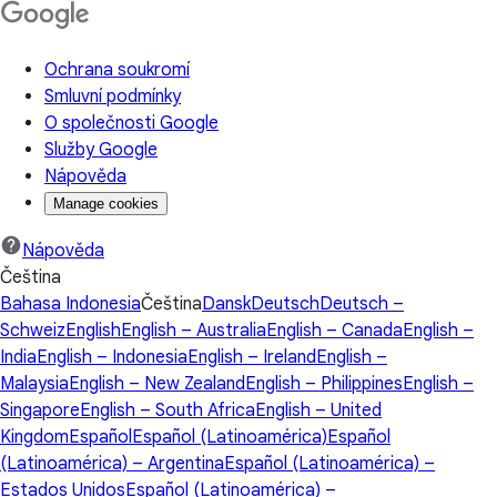
Ochrana soukromí
Smluvní podmínky
O společnosti Google
Služby Google
Nápověda
Manage cookies
Nápověda
Čeština
Bahasa Indonesia
Čeština
Dansk
Deutsch
Deutsch –
Schweiz
English
English – Australia
English – Canada
English –
India
English – Indonesia
English – Ireland
English –
Malaysia
English – New Zealand
English – Philippines
English –
Singapore
English – South Africa
English – United
Kingdom
Español
Español (Latinoamérica)
Español
(Latinoamérica) – Argentina
Español (Latinoamérica) –
Estados Unidos
Español (Latinoamérica) –