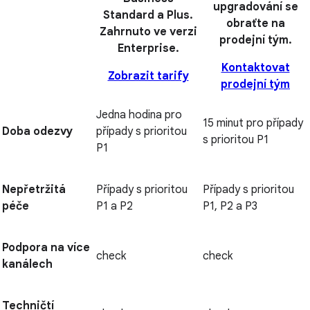
upgradování se
Standard a Plus.
obraťte na
Zahrnuto ve verzi
prodejní tým.
Enterprise.
Kontaktovat
Zobrazit tarify
prodejní tým
Jedna hodina pro
15 minut pro případy
Doba odezvy
případy s prioritou
s prioritou P1
P1
Nepřetržitá
Případy s prioritou
Případy s prioritou
péče
P1 a P2
P1, P2 a P3
Podpora na více
check
check
kanálech
Techničtí