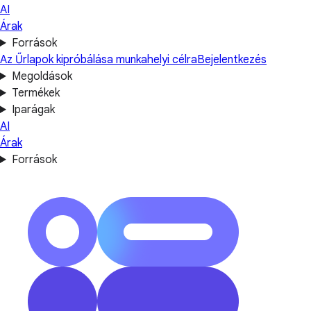
AI
Árak
Források
Az Űrlapok kipróbálása munkahelyi célra
Bejelentkezés
Megoldások
Termékek
Iparágak
AI
Árak
Források