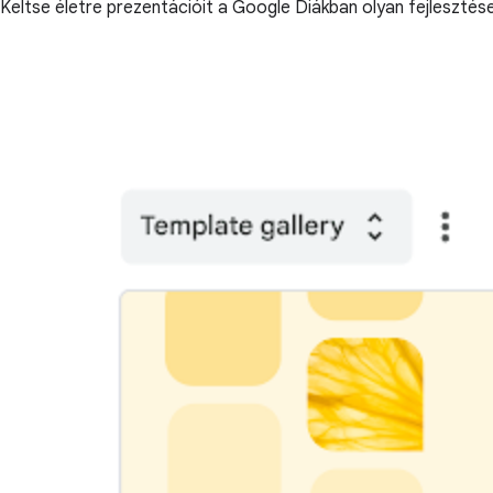
Keltse életre prezentációit a Google Diákban olyan fejleszté