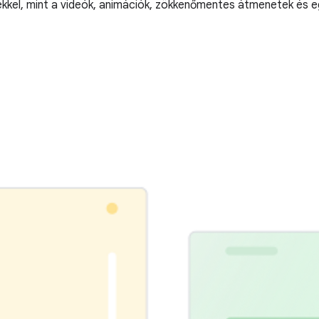
sekkel, mint a videók, animációk, zökkenőmentes átmenetek és 