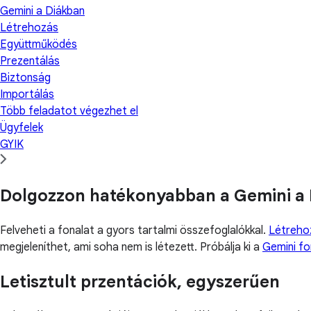
Gemini a Diákban
Létrehozás
Együttműködés
Prezentálás
Biztonság
Importálás
Több feladatot végezhet el
Ügyfelek
GYIK
Dolgozzon hatékonyabban a Gemini a 
Felveheti a fonalat a gyors tartalmi összefoglalókkal.
Létreho
megjeleníthet, ami soha nem is létezett. Próbálja ki a
Gemini f
Letisztult przentációk, egyszerűen