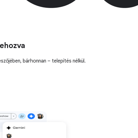
rehozva
zőjében, bárhonnan – telepítés nélkül.