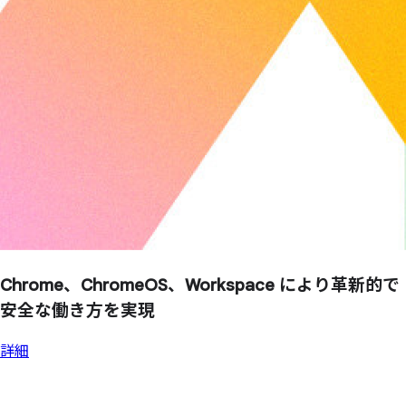
Chrome、
ChromeOS、
Workspace に
より
革新的で
安全な
働き方を
実現
詳細