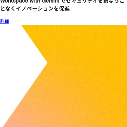
Workspace with Gemini で
セキュリティを
損なう
こ
となく
イノベーションを
促進
詳細