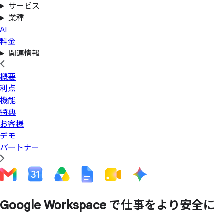
サービス
業種
AI
料金
関連情報
概要
利点
機能
特典
お客様
デモ
パートナー
Google Workspace で
仕事を
より
安全に