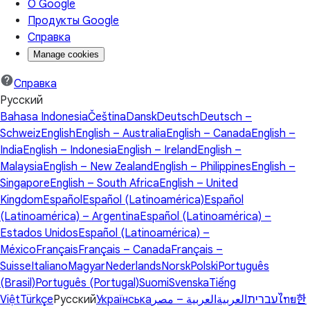
О Google
Продукты Google
Справка
Manage cookies
Справка
Русский
Bahasa Indonesia
Čeština
Dansk
Deutsch
Deutsch –
Schweiz
English
English – Australia
English – Canada
English –
India
English – Indonesia
English – Ireland
English –
Malaysia
English – New Zealand
English – Philippines
English –
Singapore
English – South Africa
English – United
Kingdom
Español
Español (Latinoamérica)
Español
(Latinoamérica) – Argentina
Español (Latinoamérica) –
Estados Unidos
Español (Latinoamérica) –
México
Français
Français – Canada
Français –
Suisse
Italiano
Magyar
Nederlands
Norsk
Polski
Português
(Brasil)
Português (Portugal)
Suomi
Svenska
Tiếng
Việt
Türkçe
Русский
Українська
العربية – مصر
العربية
עברית
ไทย
한