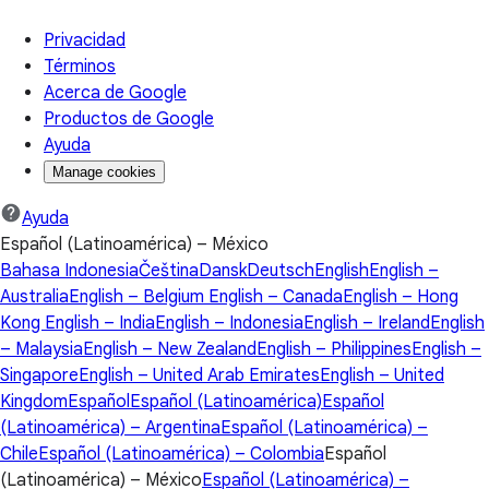
Privacidad
Términos
Acerca de Google
Productos de Google
Ayuda
Manage cookies
Ayuda
Español (Latinoamérica) – México
Bahasa Indonesia
Čeština
Dansk
Deutsch
English
English –
Australia
English – Belgium
English – Canada
English – Hong
Kong
English – India
English – Indonesia
English – Ireland
English
– Malaysia
English – New Zealand
English – Philippines
English –
Singapore
English – United Arab Emirates
English – United
Kingdom
Español
Español (Latinoamérica)
Español
(Latinoamérica) – Argentina
Español (Latinoamérica) –
Chile
Español (Latinoamérica) – Colombia
Español
(Latinoamérica) – México
Español (Latinoamérica) –