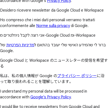
accordance with Google’s
Privacy Policy
.
Desidero ricevere newsletter da Google Cloud e Workspace
Ho compreso che i miei dati personali verranno trattati
conformemente alle
Norme sulla privacy
di Google.
אני רוצה לקבל ניוזלטרים מ-Google Cloud ומ-Workspace
ברור לי שהמידע האישי שלי יעובד בהתאם ל
מדיניות הפרטיות
של
Google.
Google Cloud と Workspace のニュースレターの受信を希望す
る
私は、私の個人情報が Google の
プライバシー ポリシー
に沿
って取り扱われることを理解しています。
I understand my personal data will be processed in
accordance with
Google’s Privacy Policy
.
I would like to receive newsletters from Google Cloud and