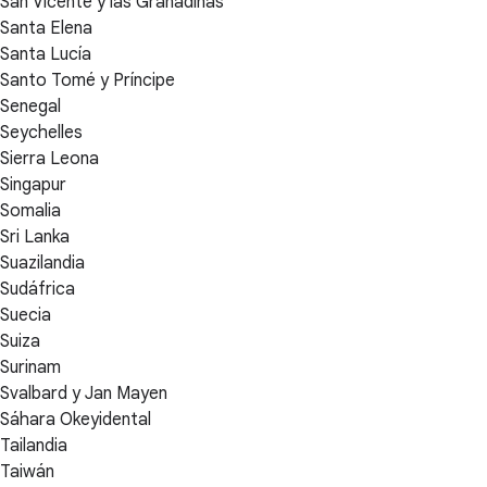
San Vicente y las Granadinas
Santa Elena
Santa Lucía
Santo Tomé y Príncipe
Senegal
Seychelles
Sierra Leona
Singapur
Somalia
Sri Lanka
Suazilandia
Sudáfrica
Suecia
Suiza
Surinam
Svalbard y Jan Mayen
Sáhara Okeyidental
Tailandia
Taiwán