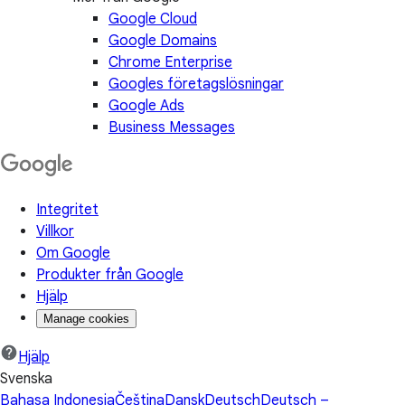
Google Cloud
Google Domains
Chrome Enterprise
Googles företagslösningar
Google Ads
Business Messages
Integritet
Villkor
Om Google
Produkter från Google
Hjälp
Manage cookies
Hjälp
Svenska
Bahasa Indonesia
Čeština
Dansk
Deutsch
Deutsch –