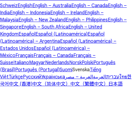
Schweiz
English
English – Australia
English – Canada
English –
India
English – Indonesia
English – Ireland
English –
Malaysia
English – New Zealand
English – Philippines
English –
Singapore
English – South Africa
English – United
Kingdom
Español
Español (Latinoamérica)
Español
(Latinoamérica) – Argentina
Español (Latinoamérica) –
Estados Unidos
Español (Latinoamérica) –
México
Français
Français – Canada
Français –
Suisse
Italiano
Magyar
Nederlands
Norsk
Polski
Português
(Brasil)
Português (Portugal)
Suomi
Svenska
Tiếng
Việt
Türkçe
Русский
Українська
العربية – مصر
العربية
עברית
ไทย
한
국어
中文 (香港)
中文（简体中文）
中文（繁體中文）
日本語