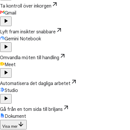
arrow_outward
Ta kontroll över inkorgen
Gmail
play_arrow
arrow_outward
Lyft fram insikter snabbare
Gemini Notebook
play_arrow
arrow_outward
Omvandla möten till handling
Meet
play_arrow
arrow_outward
Automatisera det dagliga arbetet
Studio
play_arrow
arrow_outward
Gå från en tom sida till briljans
Dokument
arrow_downward
Visa mer