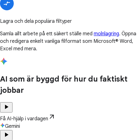
Lagra och dela populära filtyper
Samla allt arbete på ett säkert ställe med
molnlagring
. Öppna
och redigera enkelt vanliga filformat som Microsoft® Word,
Excel med mera.
AI som är byggd för hur du faktiskt
jobbar
play_arrow
arrow_outward
Få AI-hjälp i vardagen
Gemini
play_arrow