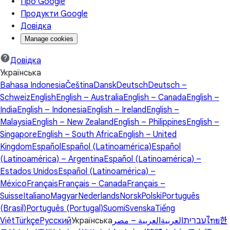
Про Google
Продукти Google
Довідка
Manage cookies
Довідка
Українська
Bahasa Indonesia
Čeština
Dansk
Deutsch
Deutsch –
Schweiz
English
English – Australia
English – Canada
English –
India
English – Indonesia
English – Ireland
English –
Malaysia
English – New Zealand
English – Philippines
English –
Singapore
English – South Africa
English – United
Kingdom
Español
Español (Latinoamérica)
Español
(Latinoamérica) – Argentina
Español (Latinoamérica) –
Estados Unidos
Español (Latinoamérica) –
México
Français
Français – Canada
Français –
Suisse
Italiano
Magyar
Nederlands
Norsk
Polski
Português
(Brasil)
Português (Portugal)
Suomi
Svenska
Tiếng
Việt
Türkçe
Русский
Українська
العربية – مصر
العربية
עברית
ไทย
한