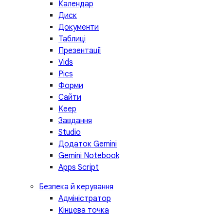
Календар
Диск
Документи
Таблиці
Презентації
Vids
Pics
Форми
Сайти
Keep
Завдання
Studio
Додаток Gemini
Gemini Notebook
Apps Script
Безпека й керування
Адміністратор
Кінцева точка