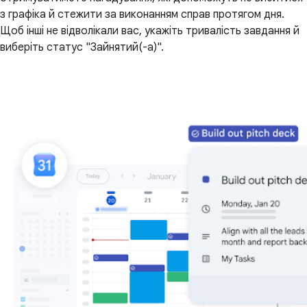
з графіка й стежити за виконанням справ протягом дня.
Щоб інші не відволікали вас, укажіть тривалість завдання й
виберіть статус "Зайнятий(-а)".