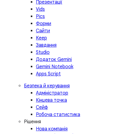
Презентації
Vids
Pics
Форми
Сайти
Keep
Завдання
Studio
Додаток Gemini
Gemini Notebook
Apps Script
Безпека й керування
Адміністратор
Кінцева точка
Сейф
Робоча статистика
Рішення
Нова компанія