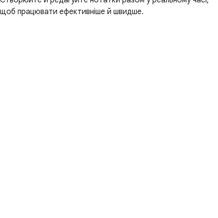
Створюйте й редагуйте нотатки разом у реальному часі,
щоб працювати ефективніше й швидше.