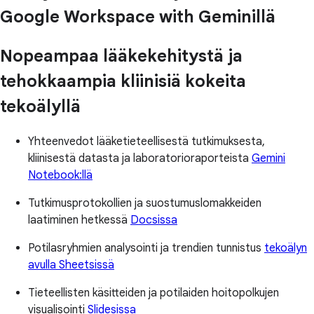
Google Workspace with Geminillä
Nopeampaa lääkekehitystä ja
tehokkaampia kliinisiä kokeita
tekoälyllä
Yhteenvedot lääketieteellisestä tutkimuksesta,
kliinisestä datasta ja laboratorioraporteista
Gemini
Notebook:llä
Tutkimusprotokollien ja suostumuslomakkeiden
laatiminen hetkessä
Docsissa
Potilasryhmien analysointi ja trendien tunnistus
tekoälyn
avulla Sheetsissä
Tieteellisten käsitteiden ja potilaiden hoitopolkujen
visualisointi
Slidesissa