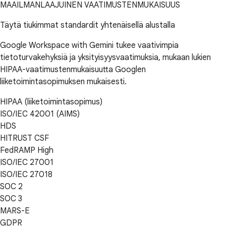
MAAILMANLAAJUINEN VAATIMUSTENMUKAISUUS
Täytä tiukimmat standardit yhtenäisellä alustalla
Google Workspace with Gemini tukee vaativimpia
tietoturvakehyksiä ja yksityisyysvaatimuksia, mukaan lukien
HIPAA-vaatimustenmukaisuutta Googlen
liiketoimintasopimuksen mukaisesti.
HIPAA (liiketoimintasopimus)
ISO/IEC 42001 (AIMS)
HDS
HITRUST CSF
FedRAMP High
ISO/IEC 27001
ISO/IEC 27018
SOC 2
SOC 3
MARS-E
GDPR