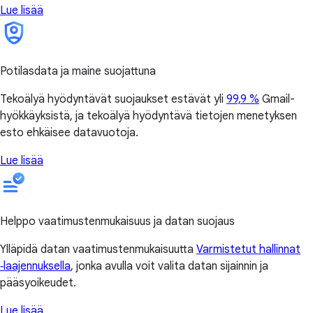
Lue lisää
Potilasdata ja maine suojattuna
Tekoälyä hyödyntävät suojaukset estävät yli
99,9 %
Gmail-
hyökkäyksistä, ja tekoälyä hyödyntävä tietojen menetyksen
esto ehkäisee datavuotoja.
Lue lisää
Helppo vaatimustenmukaisuus ja datan suojaus
Ylläpidä datan vaatimustenmukaisuutta
Varmistetut hallinnat
‑laajennuksella
, jonka avulla voit valita datan sijainnin ja
pääsyoikeudet.
Lue lisää