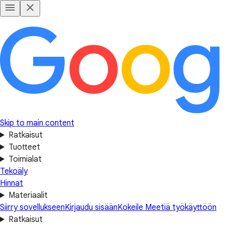
Skip to main content
Ratkaisut
Tuotteet
Toimialat
Tekoäly
Hinnat
Materiaalit
Siirry sovellukseen
Kirjaudu sisään
Kokeile Meetiä työkäyttöön
Ratkaisut