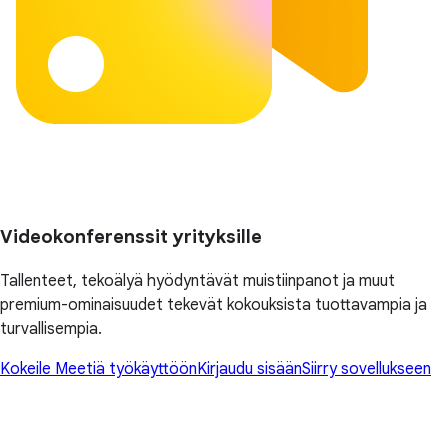
Videokonferenssit yrityksille
Tallenteet, tekoälyä hyödyntävät muistiinpanot ja muut
premium-ominaisuudet tekevät kokouksista tuottavampia ja
turvallisempia.
Kokeile Meetiä työkäyttöön
Kirjaudu sisään
Siirry sovellukseen