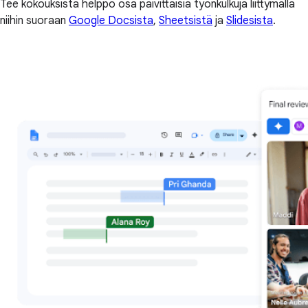
Tee kokouksista helppo osa päivittäisiä työnkulkuja liittymällä
niihin suoraan
Google Docsista
,
Sheetsistä
ja
Slidesista
.