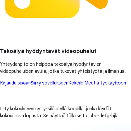
Tekoälyä hyödyntävät videopuhelut
Yhteydenpito on helppoa tekoälyä hyödyntävien
videopuheluiden avulla, jotka tukevat yhteistyötä ja ilmaisua.
Kirjaudu sisään
Siirry sovellukseen
Kokeile Meetiä työkäyttöön
Liity kokoukseen nyt yksilöllisellä koodilla, jonka löydät
kokouslinkin lopusta. Se näyttää tällaiselta: abc-defg-hjk