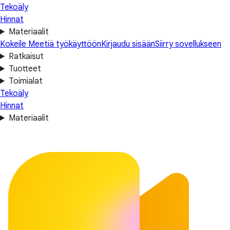
Tekoäly
Hinnat
Materiaalit
Kokeile Meetiä työkäyttöön
Kirjaudu sisään
Siirry sovellukseen
Ratkaisut
Tuotteet
Toimialat
Tekoäly
Hinnat
Materiaalit