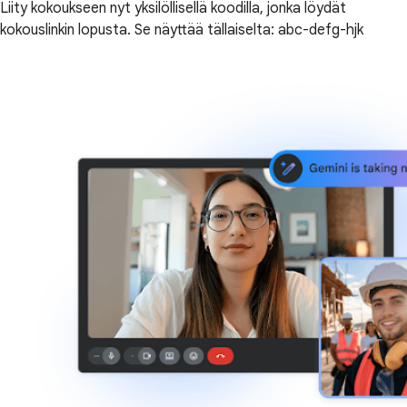
Liity kokoukseen nyt yksilöllisellä koodilla, jonka löydät
kokouslinkin lopusta. Se näyttää tällaiselta: abc-defg-hjk