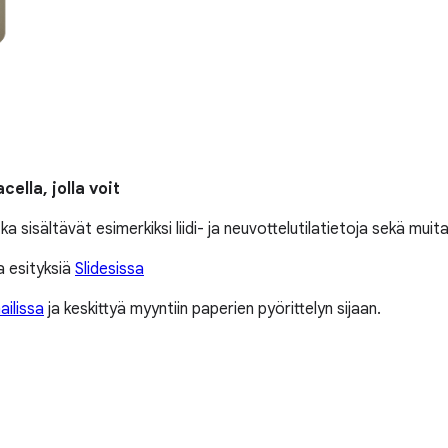
ella, jolla voit
a sisältävät esimerkiksi liidi- ja neuvottelutilatietoja sekä muit
a esityksiä
Slidesissa
ilissa
ja keskittyä myyntiin paperien pyörittelyn sijaan.