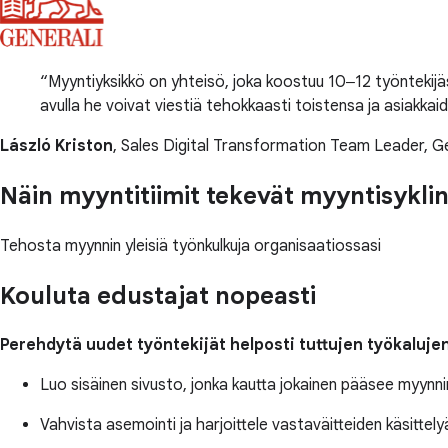
Myyntiyksikkö on yhteisö, joka koostuu 10‒12 työntekijä
avulla he voivat viestiä tehokkaasti toistensa ja asiakk
László Kriston
, Sales Digital Transformation Team Leader, Ge
Näin myyntitiimit tekevät myyntisykl
Tehosta myynnin yleisiä työnkulkuja organisaatiossasi
Kouluta edustajat nopeasti
Perehdytä uudet työntekijät helposti tuttujen työkalujen
Luo sisäinen sivusto, jonka kautta jokainen pääsee myynnin 
Vahvista asemointi ja harjoittele vastaväitteiden käsittelyä 