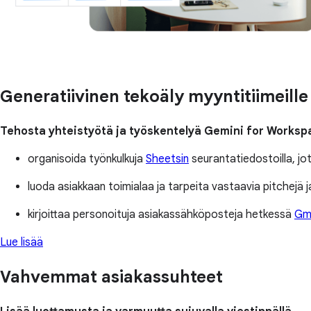
Generatiivinen tekoäly myyntitiimeille
Tehosta yhteistyötä ja työskentelyä Gemini for Workspac
organisoida työnkulkuja
Sheetsin
seurantatiedostoilla, jotk
luoda asiakkaan toimialaa ja tarpeita vastaavia pitchejä j
kirjoittaa personoituja asiakassähköposteja hetkessä
Gma
Lue lisää
Vahvemmat asiakassuhteet