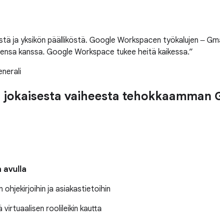
stä ja yksikön päälliköstä. Google Workspacen työkalujen ‒ Gmai
aidensa kanssa. Google Workspace tukee heitä kaikessa.
nerali
in jokaisesta vaiheesta tehokkaamman
 avulla
ohjekirjoihin ja asiakastietoihin
virtuaalisen roolileikin kautta