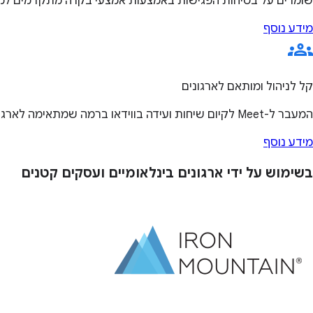
שומרים על בטיחות הפגישות באמצעות אמצעי בקרה מתקדמים למאר
מידע נוסף
קל לניהול ומותאם לארגונים
המעבר ל-Meet לקיום שיחות ועידה בווידאו ברמה שמתאימה לארגונים מסייע בהפחתת העלויות למינויים וביעילות הניהול במסוף Admin של Workspace.
מידע נוסף
בשימוש על ידי ארגונים בינלאומיים ועסקים קטנים