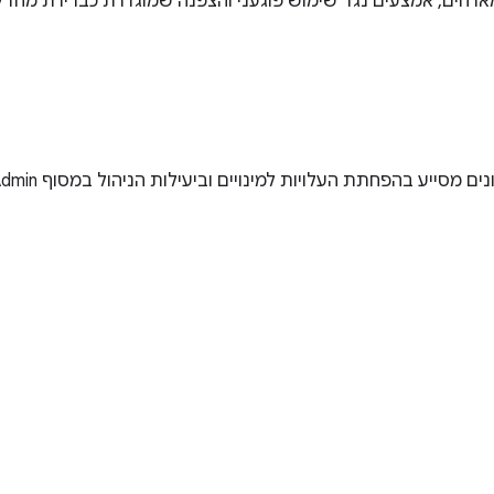
חים, אמצעים נגד שימוש פוגעני והצפנה שמוגדרת כברירת מחדל