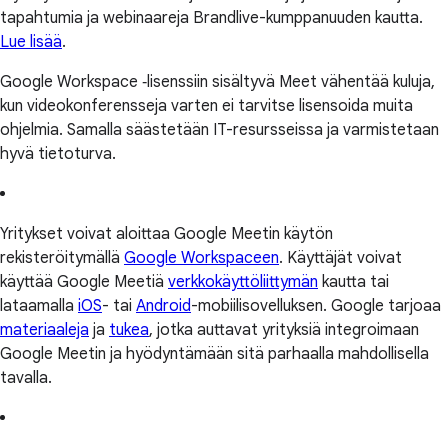
tapahtumia ja webinaareja Brandlive-kumppanuuden kautta.
Lue lisää
.
Google Workspace ‑lisenssiin sisältyvä Meet vähentää kuluja,
kun videokonferensseja varten ei tarvitse lisensoida muita
ohjelmia. Samalla säästetään IT-resursseissa ja varmistetaan
hyvä tietoturva.
Yritykset voivat aloittaa Google Meetin käytön
rekisteröitymällä
Google Workspaceen
. Käyttäjät voivat
käyttää Google Meetiä
verkkokäyttöliittymän
kautta tai
lataamalla
iOS
- tai
Android
-mobiilisovelluksen. Google tarjoaa
materiaaleja
ja
tukea
, jotka auttavat yrityksiä integroimaan
Google Meetin ja hyödyntämään sitä parhaalla mahdollisella
tavalla.