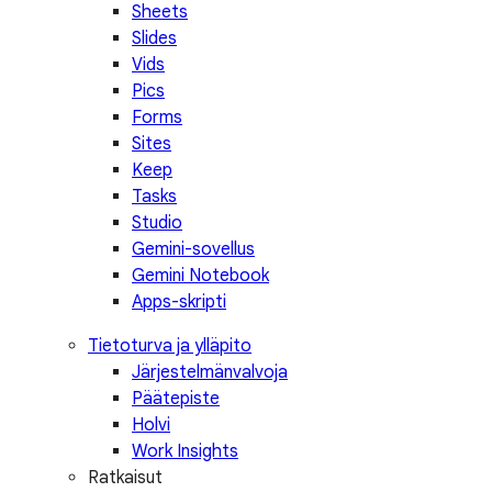
Sheets
Slides
Vids
Pics
Forms
Sites
Keep
Tasks
Studio
Gemini-sovellus
Gemini Notebook
Apps-skripti
Tietoturva ja ylläpito
Järjestelmänvalvoja
Päätepiste
Holvi
Work Insights
Ratkaisut