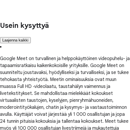
Usein kysyttyä
Laajenna kaikki
Google Meet on turvallinen ja helppokäyttöinen videopuhelu- ja
tapaamisratkaisu kaikenkokoisille yrityksille. Google Meet on
suunniteltu joustavaksi, hyödylliseksi ja turvalliseksi, ja se tukee
tehokasta yhteistyötä. Meetin ominaisuuksia ovat muun
muassa Full HD ‑videolaatu, taustahälyn vaimennus ja
livetekstitykset. Se mahdollistaa mielekkäät kokoukset
virtuaalisten taustojen, kyselyjen, pienryhmähuoneiden,
moderointityökalujen, chatin ja kysymys- ja vastaustoiminnon
avulla. Käyttäjät voivat järjestää yli 1 000 osallistujan ja jopa
24 tunnin pituisia kokouksia ja tallentaa kokoukset. Meet tukee
myös yli 100 000 osallistujan livestriimejä ja mukautettuja