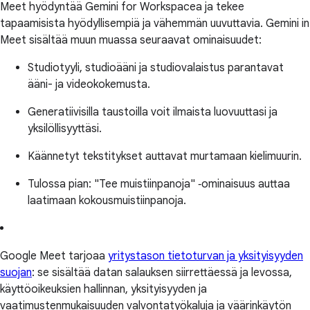
Meet hyödyntää Gemini for Workspacea ja tekee
tapaamisista hyödyllisempiä ja vähemmän uuvuttavia. Gemini in
Meet sisältää muun muassa seuraavat ominaisuudet:
Studiotyyli, studioääni ja studiovalaistus parantavat
ääni- ja videokokemusta.
Generatiivisilla taustoilla voit ilmaista luovuuttasi ja
yksilöllisyyttäsi.
Käännetyt tekstitykset auttavat murtamaan kielimuurin.
Tulossa pian: "Tee muistiinpanoja" ‑ominaisuus auttaa
laatimaan kokousmuistiinpanoja.
Google Meet tarjoaa
yritystason tietoturvan ja yksityisyyden
suojan
: se sisältää datan salauksen siirrettäessä ja levossa,
käyttöoikeuksien hallinnan, yksityisyyden ja
vaatimustenmukaisuuden valvontatyökaluja ja väärinkäytön