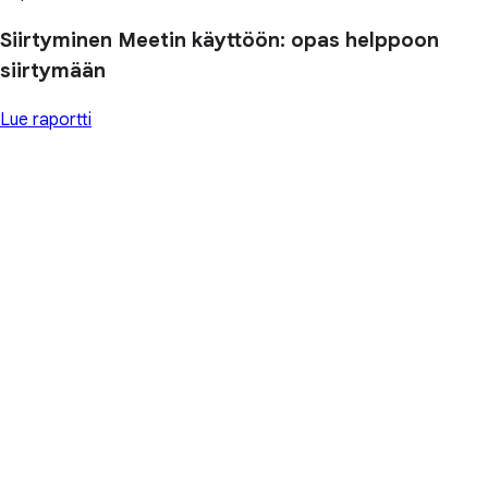
Siirtyminen Meetin käyttöön: opas helppoon
siirtymään
Lue raportti