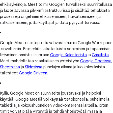
ehkäisykeinoja. Meet toimii Googlen turvalliseksi suunnitellussa
ja luotettavassa pilvi-infrastruktuurissa ja sisältää tehokkaita
prosesseja ongelmien ehkäisemiseen, havaitsemiseen ja
ratkaisemiseen, jotta käyttäjät ja data pysyvät turvassa.
Google Meet on integroitu vahvasti muihin Google Workspace
‑sovelluksiin. Esimerkiksi aikatauluista sopiminen ja tapaamisiin
liittyminen onnistuu suoraan
Google Kalenterista
ja
Gmailista
.
Meet mahdollistaa reaaliaikaisen yhteistyön
Google Docsissa
,
Sheetsissä
ja
Slidesissa
puhelujen aikana ja luo kokouksista
tallenteet
Google Driveen
.
Kyllä, Google Meet on suunniteltu joustavaksi ja helpoksi
käyttää. Google Meetiä voi käyttää tietokoneella, puhelimella,
tabletilla ja kokoushuoneiden videokonferenssilaitteilla, joten
tiimit voivat pitää yhteyttä ja tehdä yhteistyötä missä ja