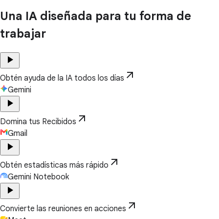
Una IA diseñada para tu forma de
trabajar
play_arrow
arrow_outward
Obtén ayuda de la IA todos los días
Gemini
play_arrow
arrow_outward
Domina tus Recibidos
Gmail
play_arrow
arrow_outward
Obtén estadísticas más rápido
Gemini Notebook
play_arrow
arrow_outward
Convierte las reuniones en acciones