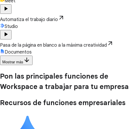
Meet
play_arrow
arrow_outward
Automatiza el trabajo diario
Studio
play_arrow
arrow_outward
Pasa de la página en blanco a la máxima creatividad
Documentos
arrow_downward
Mostrar más
Pon las principales funciones de
Workspace a trabajar para tu empresa
Recursos de funciones empresariales