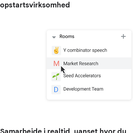
opstartsvirksomhed
Samarbejde i realtid, uanset hvor du