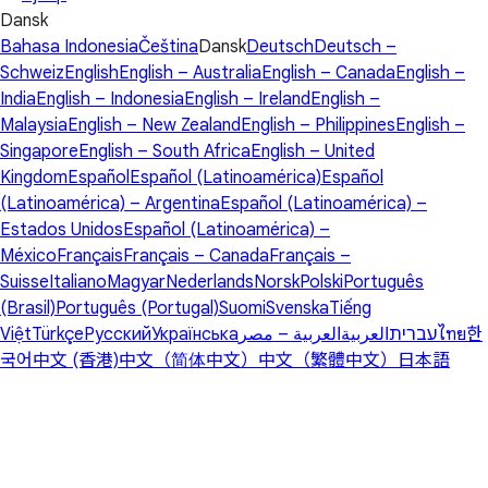
Dansk
Bahasa Indonesia
Čeština
Dansk
Deutsch
Deutsch –
Schweiz
English
English – Australia
English – Canada
English –
India
English – Indonesia
English – Ireland
English –
Malaysia
English – New Zealand
English – Philippines
English –
Singapore
English – South Africa
English – United
Kingdom
Español
Español (Latinoamérica)
Español
(Latinoamérica) – Argentina
Español (Latinoamérica) –
Estados Unidos
Español (Latinoamérica) –
México
Français
Français – Canada
Français –
Suisse
Italiano
Magyar
Nederlands
Norsk
Polski
Português
(Brasil)
Português (Portugal)
Suomi
Svenska
Tiếng
Việt
Türkçe
Русский
Українська
العربية – مصر
العربية
עברית
ไทย
한
국어
中文 (香港)
中文（简体中文）
中文（繁體中文）
日本語