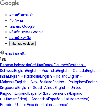
ความเป็นส่วนตัว
ข้อกำหนด
เกี่ยวกับ Google
ผลิตภัณฑ์ของ Google
ความช่วยเหลือ
Manage cookies
ความช่วยเหลือ
ไทย
Bahasa Indonesia
Čeština
Dansk
Deutsch
Deutsch –
Schweiz
English
English – Australia
English – Canada
English –
India
English – Indonesia
English – Ireland
English –
Malaysia
English – New Zealand
English – Philippines
English –
Singapore
English – South Africa
English – United
Kingdom
Español
Español (Latinoamérica)
Español
(Latinoamérica) – Argentina
Español (Latinoamérica) –
Estados Unidos
Español (Latinoamérica) –