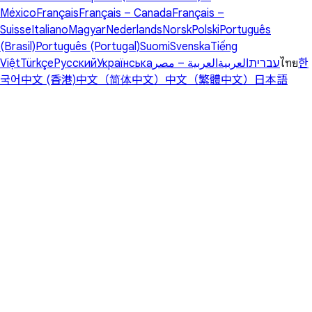
México
Français
Français – Canada
Français –
Suisse
Italiano
Magyar
Nederlands
Norsk
Polski
Português
(Brasil)
Português (Portugal)
Suomi
Svenska
Tiếng
Việt
Türkçe
Русский
Українська
العربية – مصر
العربية
עברית
ไทย
한
국어
中文 (香港)
中文（简体中文）
中文（繁體中文）
日本語