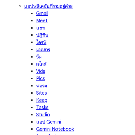
แอปพลิเคชันที่รวมอยู่ด้วย
Gmail
Meet
แชท
ปฏิทิน
ไดรฟ์
เอกสาร
ชีต
สไลด์
Vids
Pics
ฟอร์ม
Sites
Keep
Tasks
Studio
แอป Gemini
Gemini Notebook